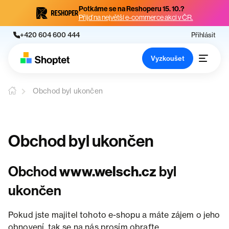
Potkáme se na Reshoperu 15. 10.?
Přijď na největší e-commerce akci v ČR.
+420 604 600 444
Přihlásit
Vyzkoušet
Obchod byl ukončen
Obchod byl ukončen
Obchod
www.welsch.cz
byl
ukončen
Pokud jste majitel tohoto e-shopu a máte zájem o jeho
obnovení, tak se na nás prosím obraťte.