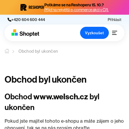
Potkáme se na Reshoperu 15. 10.?
Přijď na největší e-commerce akci v ČR.
+420 604 600 444
Přihlásit
Vyzkoušet
Obchod byl ukončen
Obchod byl ukončen
Obchod
www.welsch.cz
byl
ukončen
Pokud jste majitel tohoto e-shopu a máte zájem o jeho
obnovení, tak se na nás prosím obraťte.