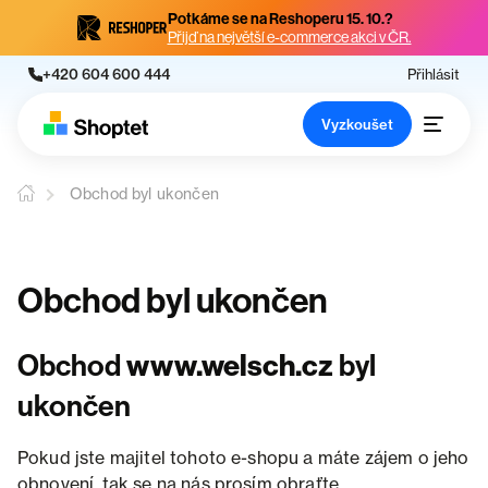
Potkáme se na Reshoperu 15. 10.?
Přijď na největší e-commerce akci v ČR.
+420 604 600 444
Přihlásit
Vyzkoušet
Obchod byl ukončen
Obchod byl ukončen
Obchod
www.welsch.cz
byl
ukončen
Pokud jste majitel tohoto e-shopu a máte zájem o jeho
obnovení, tak se na nás prosím obraťte.