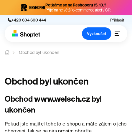
Potkáme se na Reshoperu 15. 10.?
Přijď na největší e-commerce akci v ČR.
+420 604 600 444
Přihlásit
Vyzkoušet
Obchod byl ukončen
Obchod byl ukončen
Obchod
www.welsch.cz
byl
ukončen
Pokud jste majitel tohoto e-shopu a máte zájem o jeho
obnovení, tak se na nás prosím obraťte.