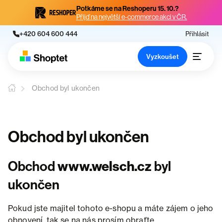
Potkáme se na Reshoperu 15. 10.?
Přijď na největší e-commerce akci v ČR.
+420 604 600 444
Přihlásit
Vyzkoušet
Obchod byl ukončen
Obchod byl ukončen
Obchod
www.welsch.cz
byl
ukončen
Pokud jste majitel tohoto e-shopu a máte zájem o jeho
obnovení, tak se na nás prosím obraťte.