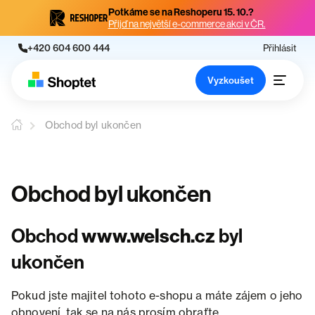
Potkáme se na Reshoperu 15. 10.?
Přijď na největší e-commerce akci v ČR.
+420 604 600 444
Přihlásit
Vyzkoušet
Obchod byl ukončen
Obchod byl ukončen
Obchod
www.welsch.cz
byl
ukončen
Pokud jste majitel tohoto e-shopu a máte zájem o jeho
obnovení, tak se na nás prosím obraťte.