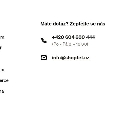
Máte dotaz? Zeptejte se nás
+420 604 600 444
ra
(Po - Pá 8 – 18:30)
ři
info@shoptet.cz
um
erce
na