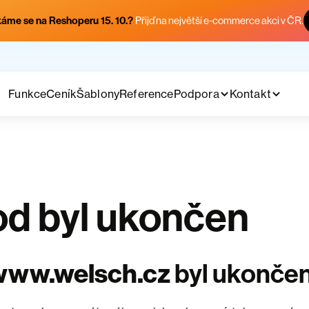
áme se na Reshoperu 15. 10.?
Přijď na největší e-commerce akci v ČR.
Funkce
Ceník
Šablony
Reference
Podpora
Kontakt
d byl ukončen
www.welsch.cz
byl ukonče