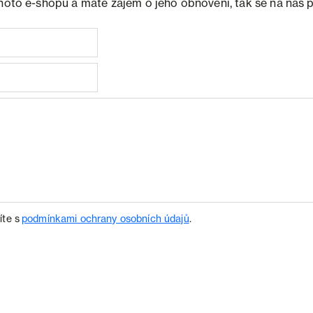
ohoto e-shopu a máte zájem o jeho obnovení, tak se na nás 
íte s
podmínkami ochrany osobních údajů
.